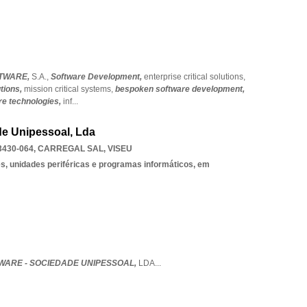
FTWARE,
S.A.,
Software Development,
enterprise critical solutions,
tions,
mission critical systems,
bespoken software development,
re technologies,
inf
...
de Unipessoal, Lda
430-064
,
CARREGAL SAL
,
VISEU
, unidades periféricas e programas informáticos, em
WARE - SOCIEDADE UNIPESSOAL,
LDA
...