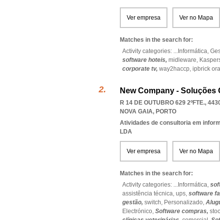
Ver empresa
Ver no Mapa
Matches in the search for:
Activity categories: ...
Informática,
Ges
software hoteis,
midleware,
Kasper
corporate tv,
way2haccp,
ipbrick or
New Company - Soluções G
R 14 DE OUTUBRO 629 2ºFTE., 443
NOVA GAIA
,
PORTO
Atividades de consultoria em infor
LDA
Ver empresa
Ver no Mapa
Matches in the search for:
Activity categories: ...
Informática,
sof
assistência técnica,
ups,
software f
gestão,
switch,
Personalizado,
Alug
Electrónico,
Software compras,
sto