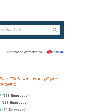
Informação oferecida por
iltrar "Software Haccp" por
oncelho
A
(338 Empresas)
O
(169 Empresas)
A
(64 Empresas)