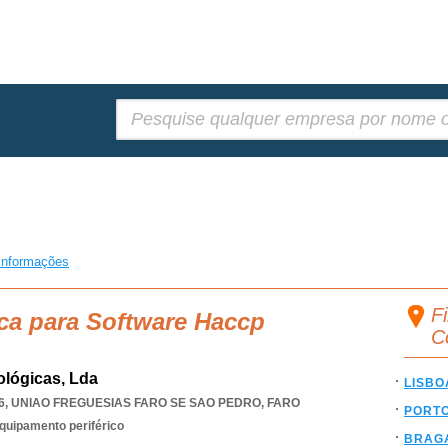
Pesquisar:
informações
F
ca para Software Haccp
C
ológicas, Lda
LISBO
6
,
UNIAO FREGUESIAS FARO SE SAO PEDRO
,
FARO
PORT
quipamento periférico
BRAG