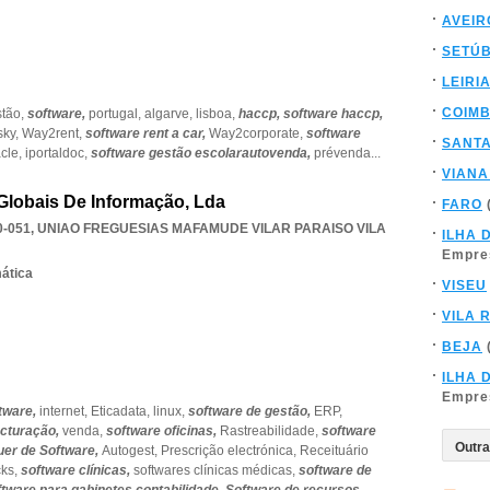
AVEIR
SETÚ
LEIRI
COIM
tão,
software,
portugal,
algarve,
lisboa,
haccp,
software haccp,
sky,
Way2rent,
software rent a car,
Way2corporate,
software
SANT
acle,
iportaldoc,
software gestão escolarautovenda,
prévenda
...
VIANA
lobais De Informação, Lda
FARO
0-051
,
UNIAO FREGUESIAS MAFAMUDE VILAR PARAISO VILA
ILHA 
Empre
mática
VISEU
VILA 
BEJA
ILHA 
Empre
tware,
internet,
Eticadata,
linux,
software de gestão,
ERP,
acturação,
venda,
software oficinas,
Rastreabilidade,
software
uer de Software,
Autogest,
Prescrição electrónica,
Receituário
cks,
software clínicas,
softwares clínicas médicas,
software de