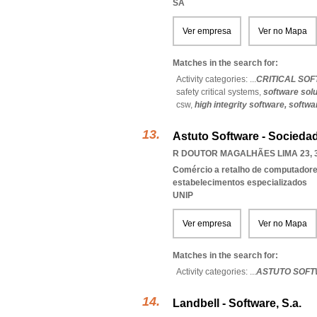
SA
Ver empresa
Ver no Mapa
Matches in the search for:
Activity categories: ...
CRITICAL SO
safety critical systems,
software solu
csw,
high integrity software,
softwa
Astuto Software - Socieda
R DOUTOR MAGALHÃES LIMA 23, 3
Comércio a retalho de computadores
estabelecimentos especializados
UNIP
Ver empresa
Ver no Mapa
Matches in the search for:
Activity categories: ...
ASTUTO SOFT
Landbell - Software, S.a.