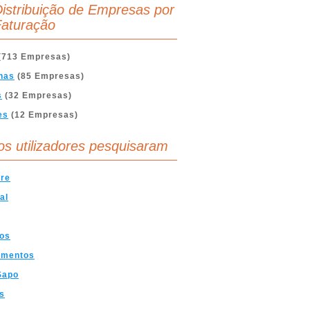
istribuição de Empresas por
aturação
(713 Empresas)
nas
(85 Empresas)
s
(32 Empresas)
es
(12 Empresas)
os utilizadores pesquisaram
are
al
nos
amentos
Sapo
s