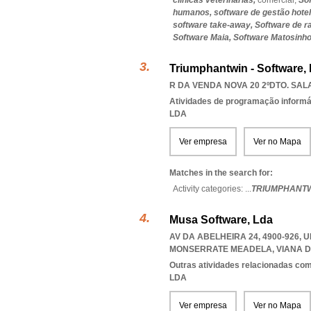
clínicas veterinárias,
comercial,
Sof
humanos,
software de gestão hotel
software take-away,
Software de 
Software Maia,
Software Matosinh
Triumphantwin - Software,
R DA VENDA NOVA 20 2ºDTO. SALA
Atividades de programação informá
LDA
Ver empresa
Ver no Mapa
Matches in the search for:
Activity categories: ...
TRIUMPHANTW
Musa Software, Lda
AV DA ABELHEIRA 24, 4900-926
,
U
MONSERRATE MEADELA
,
VIANA 
Outras atividades relacionadas com
LDA
Ver empresa
Ver no Mapa