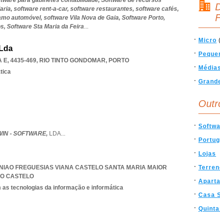
tware para gabinetes contabilidade,
Software de recursos
D
aria,
software rent-a-car,
software restaurantes,
software cafés,
F
ramo automóvel,
software Vila Nova de Gaia,
Software Porto,
os,
Software Sta Maria da Feira
...
Micro
 Lda
Peque
 E, 4435-469
,
RIO TINTO GONDOMAR
,
PORTO
Média
tica
Grand
Outr
Softw
IN - SOFTWARE,
LDA
...
Portug
Lojas
NIAO FREGUESIAS VIANA CASTELO SANTA MARIA MAIOR
Terre
DO CASTELO
Apart
 as tecnologias da informação e informática
Casa 
Quinta