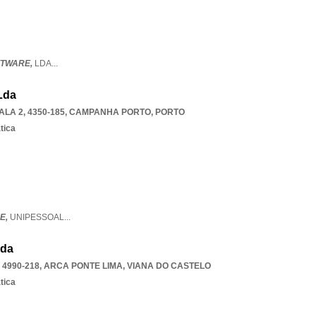
FTWARE,
LDA
...
Lda
LA 2, 4350-185
,
CAMPANHA PORTO
,
PORTO
tica
E,
UNIPESSOAL
...
Lda
 4990-218
,
ARCA PONTE LIMA
,
VIANA DO CASTELO
tica