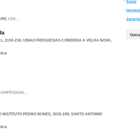
Sapo
Imogu
ARE,
LDA
...
Janela
da
L, 3150-230
,
UNIAO FREGUESIAS CONDEIXA A VELHA NOVA
,
tica
,
UNIPESSOAL
...
INSTITUTO PEDRO NUNES, 3030-199
,
SANTO ANTONIO
tica