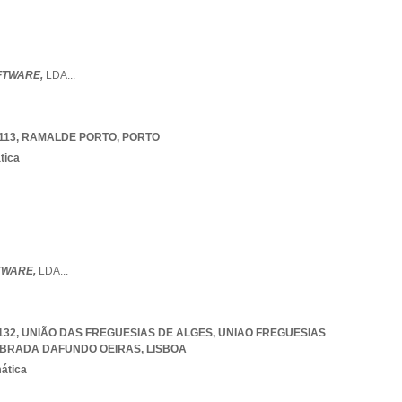
FTWARE,
LDA
...
113
,
RAMALDE PORTO
,
PORTO
tica
FTWARE,
LDA
...
-132, UNIÃO DAS FREGUESIAS DE ALGES
,
UNIAO FREGUESIAS
EBRADA DAFUNDO OEIRAS
,
LISBOA
mática