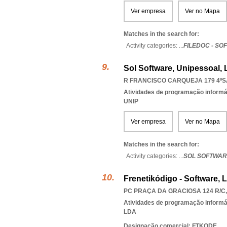
Ver empresa
Ver no Mapa
Matches in the search for:
Activity categories: ...
FILEDOC - SO
Sol Software, Unipessoal, 
R FRANCISCO CARQUEJA 179 4ºSA
Atividades de programação informá
UNIP
Ver empresa
Ver no Mapa
Matches in the search for:
Activity categories: ...
SOL SOFTWAR
Frenetikódigo - Software, 
PC PRAÇA DA GRACIOSA 124 R/C,
Atividades de programação informá
LDA
Designação comercial: FTKODE