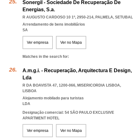
Sonergil - Sociedade De Recuperação De
Energias, S.a.
R AUGUSTO CARDOSO 10 1º, 2950-214
,
PALMELA
,
SETUBAL
Arrendamento de bens imobiliários
SA
Ver empresa
Ver no Mapa
Matches in the search for:
A.m.g.i. - Recuperação, Arquitectura E Design,
Lda
R DA BOAVISTA 47, 1200-066
,
MISERICORDIA LISBOA
,
LISBOA
Alojamento mobilado para turistas
LDA
Designação comercial: 54 SÃO PAULO EXCLUSIVE
APARTMENT HOTEL
Ver empresa
Ver no Mapa