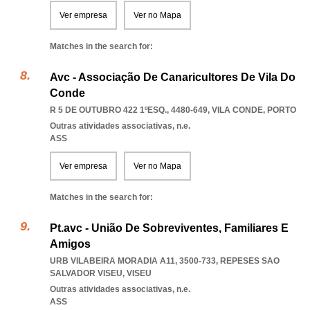
Ver empresa
Ver no Mapa
Matches in the search for:
Avc - Associação De Canaricultores De Vila Do
Conde
R 5 DE OUTUBRO 422 1ºESQ., 4480-649
,
VILA CONDE
,
PORTO
Outras atividades associativas, n.e.
ASS
Ver empresa
Ver no Mapa
Matches in the search for:
Pt.avc - União De Sobreviventes, Familiares E
Amigos
URB VILABEIRA MORADIA A11, 3500-733
,
REPESES SAO
SALVADOR VISEU
,
VISEU
Outras atividades associativas, n.e.
ASS