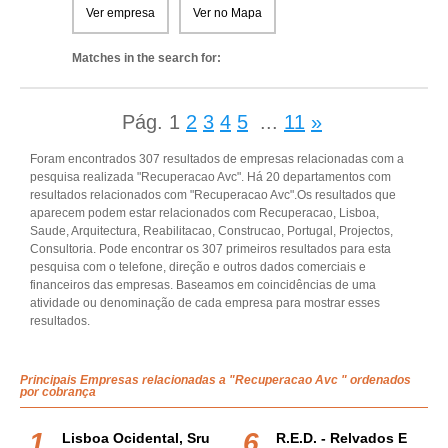
Ver empresa
Ver no Mapa
Matches in the search for:
Pág.
1
2
3
4
5
...
11
»
Foram encontrados 307 resultados de empresas relacionadas com a
pesquisa realizada "Recuperacao Avc". Há 20 departamentos com
resultados relacionados com "Recuperacao Avc".Os resultados que
aparecem podem estar relacionados com Recuperacao, Lisboa,
Saude, Arquitectura, Reabilitacao, Construcao, Portugal, Projectos,
Consultoria. Pode encontrar os 307 primeiros resultados para esta
pesquisa com o telefone, direção e outros dados comerciais e
financeiros das empresas. Baseamos em coincidências de uma
atividade ou denominação de cada empresa para mostrar esses
resultados.
Principais Empresas relacionadas a "Recuperacao Avc " ordenados
por cobrança
Lisboa Ocidental, Sru
R.e.d. - Relvados E