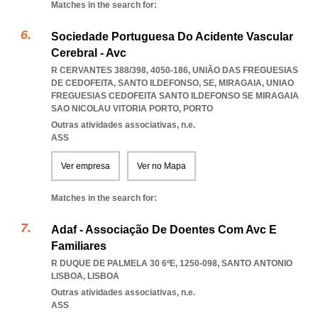
Matches in the search for:
Sociedade Portuguesa Do Acidente Vascular
Cerebral - Avc
R CERVANTES 388/398, 4050-186, UNIÃO DAS FREGUESIAS
DE CEDOFEITA, SANTO ILDEFONSO, SE, MIRAGAIA
,
UNIAO
FREGUESIAS CEDOFEITA SANTO ILDEFONSO SE MIRAGAIA
SAO NICOLAU VITORIA PORTO
,
PORTO
Outras atividades associativas, n.e.
ASS
Ver empresa
Ver no Mapa
Matches in the search for:
Adaf - Associação De Doentes Com Avc E
Familiares
R DUQUE DE PALMELA 30 6ºE, 1250-098
,
SANTO ANTONIO
LISBOA
,
LISBOA
Outras atividades associativas, n.e.
ASS