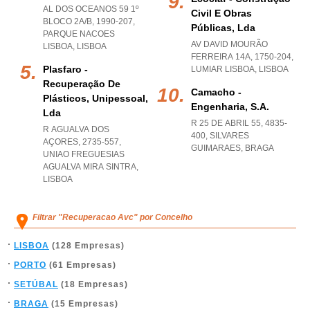
AL DOS OCEANOS 59 1º
Civil E Obras
BLOCO 2A/B, 1990-207
,
Públicas, Lda
PARQUE NACOES
AV DAVID MOURÃO
LISBOA
,
LISBOA
FERREIRA 14A, 1750-204
,
Plasfaro -
LUMIAR LISBOA
,
LISBOA
Recuperação De
Camacho -
Plásticos, Unipessoal,
Engenharia, S.a.
Lda
R 25 DE ABRIL 55, 4835-
R AGUALVA DOS
400
,
SILVARES
AÇORES, 2735-557
,
GUIMARAES
,
BRAGA
UNIAO FREGUESIAS
AGUALVA MIRA SINTRA
,
LISBOA
Filtrar "Recuperacao Avc" por Concelho
LISBOA
(128 Empresas)
PORTO
(61 Empresas)
SETÚBAL
(18 Empresas)
BRAGA
(15 Empresas)