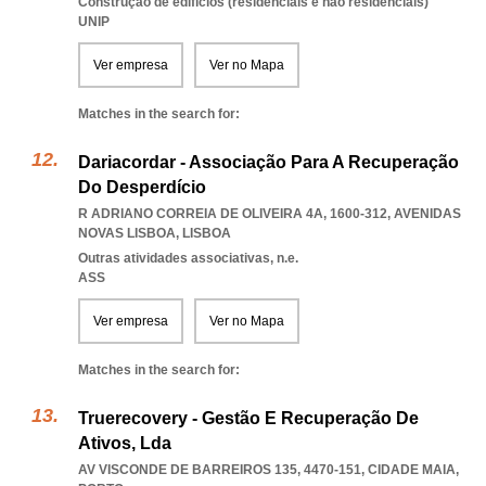
Construção de edifícios (residenciais e não residenciais)
UNIP
Ver empresa
Ver no Mapa
Matches in the search for:
Dariacordar - Associação Para A Recuperação
Do Desperdício
R ADRIANO CORREIA DE OLIVEIRA 4A, 1600-312
,
AVENIDAS
NOVAS LISBOA
,
LISBOA
Outras atividades associativas, n.e.
ASS
Ver empresa
Ver no Mapa
Matches in the search for:
Truerecovery - Gestão E Recuperação De
Ativos, Lda
AV VISCONDE DE BARREIROS 135, 4470-151
,
CIDADE MAIA
,