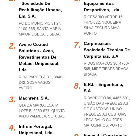
- Sociedade De
Equipamentos
Reabilitação Urbana,
Desportivos, Lda
Em, S.a.
R CESÁRIO VERDE 16,
4475-522
,
NOGUEIRA
PC DO MUNICÍPIO 31 2º,
SILVA ESCURA MAIA
,
1100-365
,
SANTA MARIA
PORTO
MAIOR LISBOA
,
LISBOA
Carpincasais -
Aveiro Coated
Sociedade Técnica De
Solutions - Avcs,
Carpintarias, S.a.
Revestimentos De
Metais, Unipessoal,
R DOS MARCOS 30, 4700-
565
,
MIRE TIBAES BRAGA
,
Lda
BRAGA
R DA PARCELA B 1, 3840-
342
,
SOSA VAGOS
,
E.r.i. - Engenharia,
AVEIRO
S.a.
Machrent, S.a.
R BARROCO 86, 4465-591,
UNIÃO DAS FREGUESIAS
QTA DA MARQUESA IV
DE CUSTOIAS
,
UNIAO
LOTE B, 2950-677
,
QUINTA
FREGUESIAS CUSTOIAS
ANJO PALMELA
,
SETUBAL
LECA BALIO GUIFOES
MATOSINHOS
,
PORTO
Intrum Portugal,
Unipessoal, Lda
Ecociaf - Construção