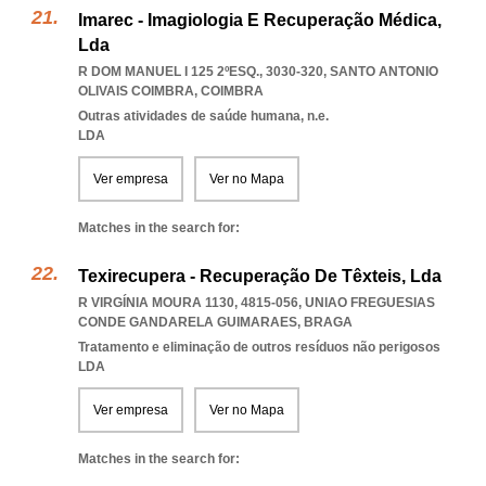
Imarec - Imagiologia E Recuperação Médica,
Lda
R DOM MANUEL I 125 2ºESQ., 3030-320
,
SANTO ANTONIO
OLIVAIS COIMBRA
,
COIMBRA
Outras atividades de saúde humana, n.e.
LDA
Ver empresa
Ver no Mapa
Matches in the search for:
Texirecupera - Recuperação De Têxteis, Lda
R VIRGÍNIA MOURA 1130, 4815-056
,
UNIAO FREGUESIAS
CONDE GANDARELA GUIMARAES
,
BRAGA
Tratamento e eliminação de outros resíduos não perigosos
LDA
Ver empresa
Ver no Mapa
Matches in the search for: