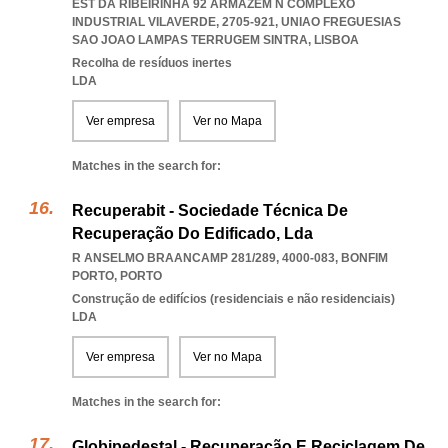
EST DA RIBEIRINHA 92 ARMAZÉM N COMPLEXO
INDUSTRIAL VILAVERDE, 2705-921
,
UNIAO FREGUESIAS
SAO JOAO LAMPAS TERRUGEM SINTRA
,
LISBOA
Recolha de resíduos inertes
LDA
Ver empresa
Ver no Mapa
Matches in the search for:
Recuperabit - Sociedade Técnica De
Recuperação Do Edificado, Lda
R ANSELMO BRAANCAMP 281/289, 4000-083
,
BONFIM
PORTO
,
PORTO
Construção de edifícios (residenciais e não residenciais)
LDA
Ver empresa
Ver no Mapa
Matches in the search for:
Globipedestal - Recuperação E Reciclagem De