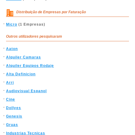
Distribuição de Empresas por Faturação
Micro
(1 Empresas)
Outros utilizadores pesquisaram
Aaton
Alquiler Camaras
Alquiler Equipos Rodaje
Alta Definicion
Arri
Audiovisual Espanol
Cine
Dollyes
Genesis
Gruas
Industrias Tecnicas