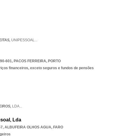
EITAS,
UNIPESSOAL
...
90-601
,
PACOS FERREIRA
,
PORTO
rviços financeiros, exceto seguros e fundos de pensões
EIROS,
LDA
...
soal, Lda
67
,
ALBUFEIRA OLHOS AGUA
,
FARO
geiros