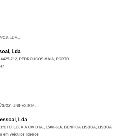
IVOS,
LDA
...
soal, Lda
4425-712
,
PEDROUCOS MAIA
,
PORTO
ier
ÚGIOS,
UNIPESSOAL
...
essoal, Lda
DTO. LOJA A C/V DTA., 1500-616
,
BENFICA LISBOA
,
LISBOA
s em veículos ligeiros