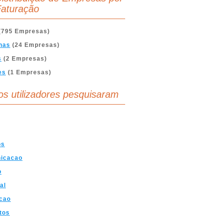
aturação
(795 Empresas)
nas
(24 Empresas)
s
(2 Empresas)
es
(1 Empresas)
os utilizadores pesquisaram
os
icacao
o
al
cao
tos