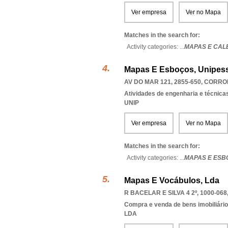
Ver empresa
Ver no Mapa
Matches in the search for:
Activity categories: ...
MAPAS E CAL
Mapas E Esboços, Unipess
AV DO MAR 121, 2855-650
,
CORROI
Atividades de engenharia e técnicas
UNIP
Ver empresa
Ver no Mapa
Matches in the search for:
Activity categories: ...
MAPAS E ESB
Mapas E Vocábulos, Lda
R BACELAR E SILVA 4 2º, 1000-068
Compra e venda de bens imobiliári
LDA