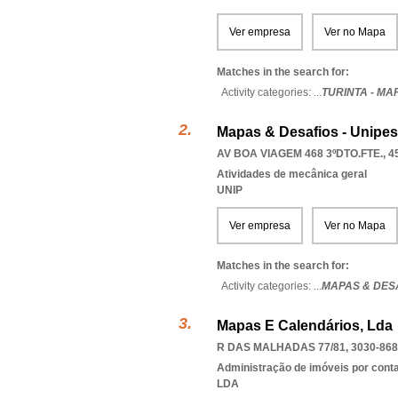
Ver empresa
Ver no Mapa
Matches in the search for:
Activity categories: ...
TURINTA - MA
Mapas & Desafios - Unipes
AV BOA VIAGEM 468 3ºDTO.FTE., 4
Atividades de mecânica geral
UNIP
Ver empresa
Ver no Mapa
Matches in the search for:
Activity categories: ...
MAPAS & DESA
Mapas E Calendários, Lda
R DAS MALHADAS 77/81, 3030-868
Administração de imóveis por cont
LDA