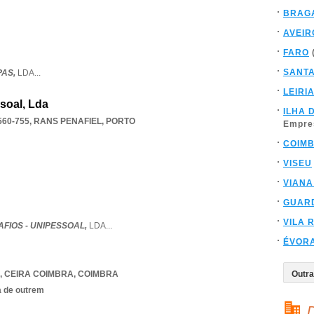
BRAG
AVEIR
FARO
SANT
PAS,
LDA
...
LEIRI
soal, Lda
ILHA 
560-755
,
RANS PENAFIEL
,
PORTO
Empre
COIM
VISEU
VIANA
GUAR
VILA 
FIOS - UNIPESSOAL,
LDA
...
ÉVOR
,
CEIRA COIMBRA
,
COIMBRA
a de outrem
D