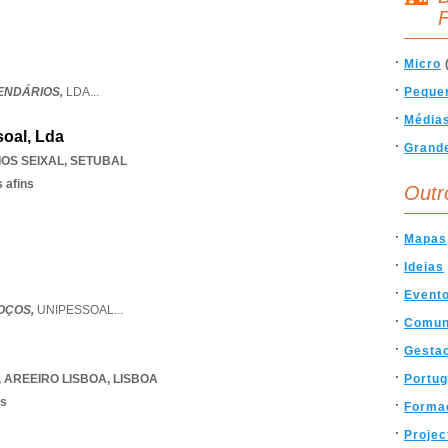
F
Micro
ENDÁRIOS,
LDA
...
Peque
Média
oal, Lda
Grand
OS SEIXAL
,
SETUBAL
 afins
Outr
Mapas
Ideias
Event
OÇOS,
UNIPESSOAL
...
Comun
Gesta
,
AREEIRO LISBOA
,
LISBOA
Portug
os
Forma
Projec