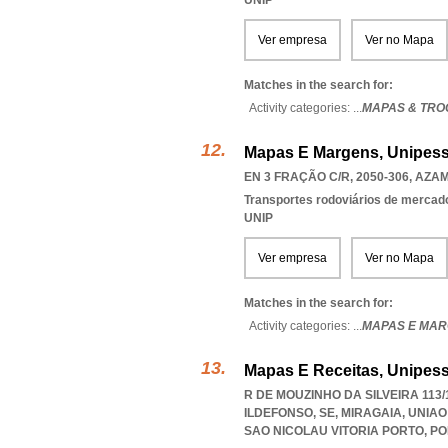
UNIP
Ver empresa
Ver no Mapa
Matches in the search for:
Activity categories: ...
MAPAS & TRO
Mapas E Margens, Unipess
EN 3 FRAÇÃO C/R, 2050-306
,
AZA
Transportes rodoviários de mercad
UNIP
Ver empresa
Ver no Mapa
Matches in the search for:
Activity categories: ...
MAPAS E MAR
Mapas E Receitas, Unipess
R DE MOUZINHO DA SILVEIRA 113/
ILDEFONSO, SE, MIRAGAIA
,
UNIAO
SAO NICOLAU VITORIA PORTO
,
PO