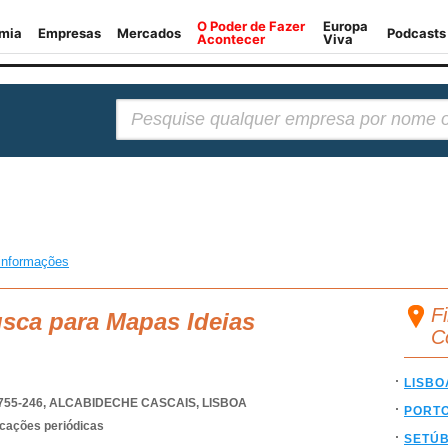
Pesquisar:
informações
F
usca para Mapas Ideias
C
LISBO
755-246
,
ALCABIDECHE CASCAIS
,
LISBOA
PORT
icações periódicas
SETÚ