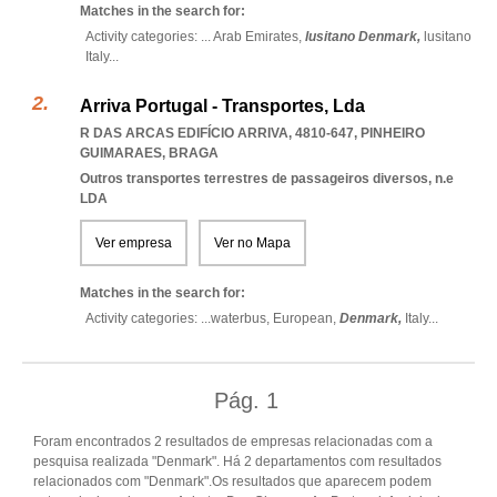
Matches in the search for:
Activity categories: ...
Arab Emirates,
lusitano Denmark,
lusitano
Italy
...
Arriva Portugal - Transportes, Lda
R DAS ARCAS EDIFÍCIO ARRIVA, 4810-647
,
PINHEIRO
GUIMARAES
,
BRAGA
Outros transportes terrestres de passageiros diversos, n.e
LDA
Ver empresa
Ver no Mapa
Matches in the search for:
Activity categories: ...
waterbus,
European,
Denmark,
Italy
...
Pág.
1
Foram encontrados 2 resultados de empresas relacionadas com a
pesquisa realizada "Denmark". Há 2 departamentos com resultados
relacionados com "Denmark".Os resultados que aparecem podem