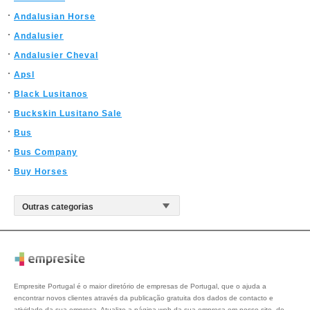
Andalusian Horse
Andalusier
Andalusier Cheval
Apsl
Black Lusitanos
Buckskin Lusitano Sale
Bus
Bus Company
Buy Horses
Empresite Portugal é o maior diretório de empresas de Portugal, que o ajuda a
encontrar novos clientes através da publicação gratuita dos dados de contacto e
atividade da sua empresa. Atualize a página web da sua empresa em nosso site, de