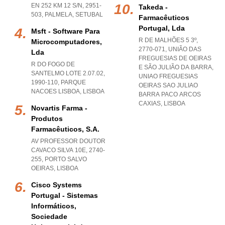
EN 252 KM 12 S/N, 2951-
Takeda -
503
,
PALMELA
,
SETUBAL
Farmacêuticos
Portugal, Lda
Msft - Software Para
R DE MALHÕES 5 3º,
Microcomputadores,
2770-071, UNIÃO DAS
Lda
FREGUESIAS DE OEIRAS
R DO FOGO DE
E SÃO JULIÃO DA BARRA
,
SANTELMO LOTE 2.07.02,
UNIAO FREGUESIAS
1990-110
,
PARQUE
OEIRAS SAO JULIAO
NACOES LISBOA
,
LISBOA
BARRA PACO ARCOS
CAXIAS
,
LISBOA
Novartis Farma -
Produtos
Farmacêuticos, S.a.
AV PROFESSOR DOUTOR
CAVACO SILVA 10E, 2740-
255
,
PORTO SALVO
OEIRAS
,
LISBOA
Cisco Systems
Portugal - Sistemas
Informáticos,
Sociedade