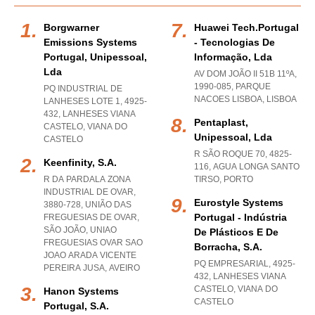
Borgwarner
Huawei Tech.portugal
Emissions Systems
- Tecnologias De
Portugal, Unipessoal,
Informação, Lda
Lda
AV DOM JOÃO II 51B 11ºA,
1990-085
,
PARQUE
PQ INDUSTRIAL DE
NACOES LISBOA
,
LISBOA
LANHESES LOTE 1, 4925-
432
,
LANHESES VIANA
Pentaplast,
CASTELO
,
VIANA DO
Unipessoal, Lda
CASTELO
R SÃO ROQUE 70, 4825-
Keenfinity, S.a.
116
,
AGUA LONGA SANTO
R DA PARDALA ZONA
TIRSO
,
PORTO
INDUSTRIAL DE OVAR,
Eurostyle Systems
3880-728, UNIÃO DAS
Portugal - Indústria
FREGUESIAS DE OVAR,
SÃO JOÃO
,
UNIAO
De Plásticos E De
FREGUESIAS OVAR SAO
Borracha, S.a.
JOAO ARADA VICENTE
PQ EMPRESARIAL, 4925-
PEREIRA JUSA
,
AVEIRO
432
,
LANHESES VIANA
CASTELO
,
VIANA DO
Hanon Systems
CASTELO
Portugal, S.a.