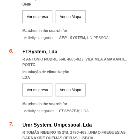
UNIP
Ver empresa
Ver no Mapa
Matches in the search for:
Activity categories: ...
APP - SYSTEM,
UNIPESSOAL
...
Ft System, Lda
R ANTÓNIO NOBRE 668, 4605-023
,
VILA MEA AMARANTE
,
PORTO
Instalação de climatização
LDA
Ver empresa
Ver no Mapa
Matches in the search for:
Activity categories: ...
FT SYSTEM,
LDA
...
Umr System, Unipessoal, Lda
R TOMÁS RIBEIRO 45 2ºB, 2790-463
,
UNIAO FREGUESIAS
CARNAXIDE QUEIJAS OEIRAS
,
LISBOA