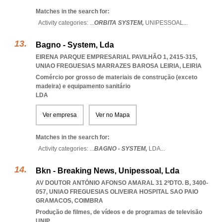
Matches in the search for:
Activity categories: ...
ORBITA SYSTEM,
UNIPESSOAL
...
Bagno - System, Lda
EIRENA PARQUE EMPRESARIAL PAVILHÃO 1, 2415-315
,
UNIAO FREGUESIAS MARRAZES BAROSA LEIRIA
,
LEIRIA
Comércio por grosso de materiais de construção (exceto
madeira) e equipamento sanitário
LDA
Ver empresa
Ver no Mapa
Matches in the search for:
Activity categories: ...
BAGNO - SYSTEM,
LDA
...
Bkn - Breaking News, Unipessoal, Lda
AV DOUTOR ANTÓNIO AFONSO AMARAL 31 2ºDTO. B, 3400-
057
,
UNIAO FREGUESIAS OLIVEIRA HOSPITAL SAO PAIO
GRAMACOS
,
COIMBRA
Produção de filmes, de vídeos e de programas de televisão
UNIP