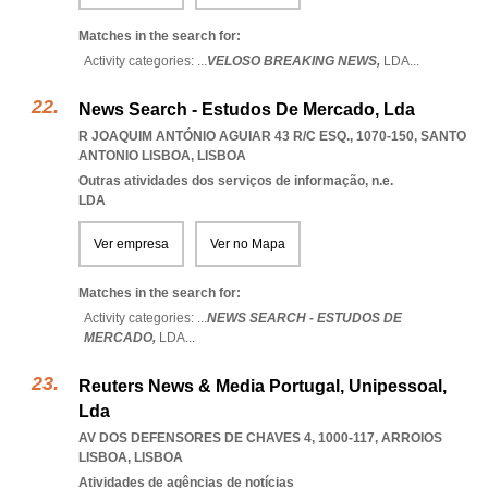
Matches in the search for:
Activity categories: ...
VELOSO BREAKING NEWS,
LDA
...
News Search - Estudos De Mercado, Lda
R JOAQUIM ANTÓNIO AGUIAR 43 R/C ESQ., 1070-150
,
SANTO
ANTONIO LISBOA
,
LISBOA
Outras atividades dos serviços de informação, n.e.
LDA
Ver empresa
Ver no Mapa
Matches in the search for:
Activity categories: ...
NEWS SEARCH - ESTUDOS DE
MERCADO,
LDA
...
Reuters News & Media Portugal, Unipessoal,
Lda
AV DOS DEFENSORES DE CHAVES 4, 1000-117
,
ARROIOS
LISBOA
,
LISBOA
Atividades de agências de notícias