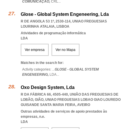
COMUNICAÇÃO,
CRL
...
Glose - Global System Engeneering, Lda
R DE ANGOLA 53 1º, 2530-114
,
UNIAO FREGUESIAS
LOURINHA ATALAIA
,
LISBOA
Atividades de programação informática
LDA
Ver empresa
Ver no Mapa
Matches in the search for:
Activity categories: ...
GLOSE - GLOBAL SYSTEM
ENGENEERING,
LDA
...
Oxo Design System, Lda
R DA FÁBRICA 66, 4505-440, UNIÃO DAS FREGUESIAS DE
LOBÃO, GIÃO
,
UNIAO FREGUESIAS LOBAO GIAO LOUREDO
GUISANDE SANTA MARIA FEIRA
,
AVEIRO
Outras atividades de serviços de apoio prestados às
empresas, n.e.
LDA