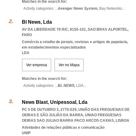
Matches in the search for:
Activity categories: ...
Avenger News System,
Bay Networks
...
Bl News, Lda
AV DA LIBERDADE 79 R/C, 8150-101
,
SAO BRAS ALPORTEL
,
FARO
Comércio a retalho de jornais, revistas e artigos de papelaria,
em estabelecimentos especializados
LDA
Ver empresa
Ver no Mapa
Matches in the search for:
Activity categories: ...
BL NEWS,
LDA
...
News Blast, Unipessoal, Lda
PC 5 DE OUTUBRO 3, 2770-029, UNIÃO DAS FREGUESIAS DE
OEIRAS E SÃO JULIÃO DA BARRA
,
UNIAO FREGUESIAS
OEIRAS SAO JULIAO BARRA PACO ARCOS CAXIAS
,
LISBOA
Atividades de relações públicas e comunicação
UNIP