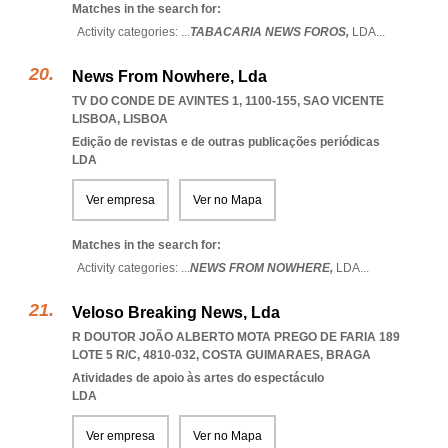
Matches in the search for:
Activity categories: ...
TABACARIA NEWS FOROS,
LDA
...
News From Nowhere, Lda
TV DO CONDE DE AVINTES 1, 1100-155
,
SAO VICENTE
LISBOA
,
LISBOA
Edição de revistas e de outras publicações periódicas
LDA
Ver empresa
Ver no Mapa
Matches in the search for:
Activity categories: ...
NEWS FROM NOWHERE,
LDA
...
Veloso Breaking News, Lda
R DOUTOR JOÃO ALBERTO MOTA PREGO DE FARIA 189
LOTE 5 R/C, 4810-032
,
COSTA GUIMARAES
,
BRAGA
Atividades de apoio às artes do espectáculo
LDA
Ver empresa
Ver no Mapa