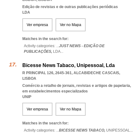
Edição de revistas e de outras publicações periódicas
LDA
Ver empresa
Ver no Mapa
Matches in the search for:
Activity categories: ...
JUST NEWS - EDIÇÃO DE
PUBLICAÇÕES,
LDA
...
Bicesse News Tabaco, Unipessoal, Lda
R PRINCIPAL 126, 2645-361
,
ALCABIDECHE CASCAIS
,
LISBOA
Comércio a retalho de jornais, revistas e artigos de papelaria,
em estabelecimentos especializados
UNIP
Ver empresa
Ver no Mapa
Matches in the search for:
Activity categories: ...
BICESSE NEWS TABACO,
UNIPESSOAL
...