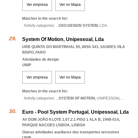
Ver empresa
Ver no Mapa
Matches in the search for:
Activity categories: ...
OXO DESIGN SYSTEM,
LDA
...
System Of Motion, Unipessoal, Lda
URB QUINTA DO MARTINHAL 95, 8650-343
,
SAGRES VILA
BISPO
,
FARO
Atividades de design
UNIP
Ver empresa
Ver no Mapa
Matches in the search for:
Activity categories: ...
SYSTEM OF MOTION,
UNIPESSOAL
...
Euro - Pool System Portugal, Unipessoal, Lda
AV DOM JOÃO II LOTE 1.07.2.1 PISO 1 ALA B, 1998-014
,
PARQUE NACOES LISBOA
,
LISBOA
Outras atividades auxiliares dos transportes terrestres
UNIP