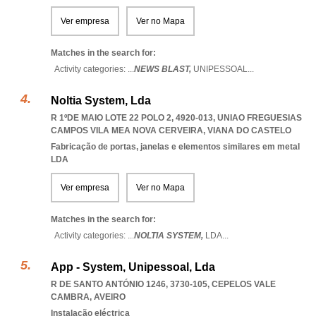
Ver empresa
Ver no Mapa
Matches in the search for:
Activity categories: ...
NEWS BLAST,
UNIPESSOAL
...
Noltia System, Lda
R 1ºDE MAIO LOTE 22 POLO 2, 4920-013
,
UNIAO FREGUESIAS
CAMPOS VILA MEA NOVA CERVEIRA
,
VIANA DO CASTELO
Fabricação de portas, janelas e elementos similares em metal
LDA
Ver empresa
Ver no Mapa
Matches in the search for:
Activity categories: ...
NOLTIA SYSTEM,
LDA
...
App - System, Unipessoal, Lda
R DE SANTO ANTÓNIO 1246, 3730-105
,
CEPELOS VALE
CAMBRA
,
AVEIRO
Instalação eléctrica