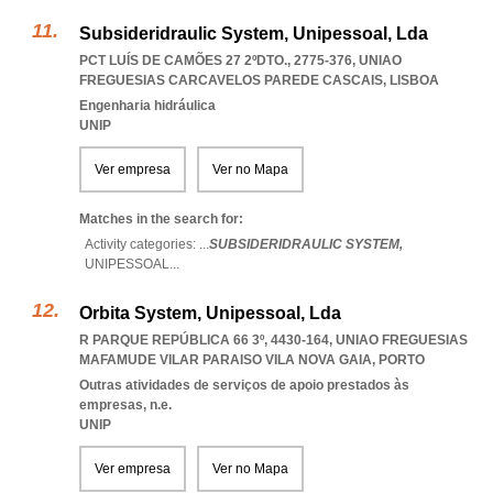
Subsideridraulic System, Unipessoal, Lda
PCT LUÍS DE CAMÕES 27 2ºDTO., 2775-376
,
UNIAO
FREGUESIAS CARCAVELOS PAREDE CASCAIS
,
LISBOA
Engenharia hidráulica
UNIP
Ver empresa
Ver no Mapa
Matches in the search for:
Activity categories: ...
SUBSIDERIDRAULIC SYSTEM,
UNIPESSOAL
...
Orbita System, Unipessoal, Lda
R PARQUE REPÚBLICA 66 3º, 4430-164
,
UNIAO FREGUESIAS
MAFAMUDE VILAR PARAISO VILA NOVA GAIA
,
PORTO
Outras atividades de serviços de apoio prestados às
empresas, n.e.
UNIP
Ver empresa
Ver no Mapa