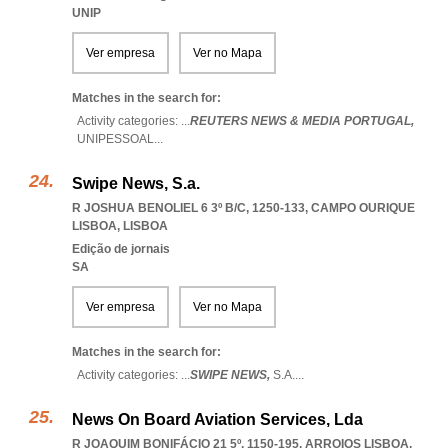
UNIP
Ver empresa
Ver no Mapa
Matches in the search for:
Activity categories: ...
REUTERS NEWS & MEDIA PORTUGAL,
UNIPESSOAL
...
Swipe News, S.a.
R JOSHUA BENOLIEL 6 3º B/C, 1250-133
,
CAMPO OURIQUE
LISBOA
,
LISBOA
Edição de jornais
SA
Ver empresa
Ver no Mapa
Matches in the search for:
Activity categories: ...
SWIPE NEWS,
S.A.
...
News On Board Aviation Services, Lda
R JOAQUIM BONIFÁCIO 21 5º, 1150-195
,
ARROIOS LISBOA
,