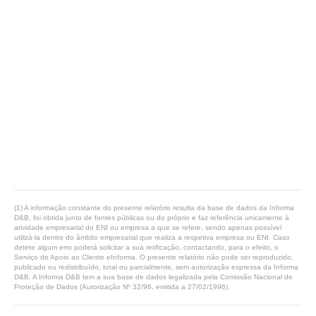
(1) A informação constante do presente relatório resulta da base de dados da Informa
D&B, foi obtida junto de fontes públicas ou do próprio e faz referência unicamente à
atividade empresarial do ENI ou empresa a que se refere, sendo apenas possível
utilizá-la dentro do âmbito empresarial que realiza a respetiva empresa ou ENI. Caso
detete algum erro poderá solicitar a sua retificação, contactando, para o efeito, o
Serviço de Apoio ao Cliente eInforma. O presente relatório não pode ser reproduzido,
publicado ou redistribuído, total ou parcialmente, sem autorização expressa da Informa
D&B. A Informa D&B tem a sua base de dados legalizada pela Comissão Nacional de
Proteção de Dados (Autorização Nº 32/96, emitida a 27/02/1996).